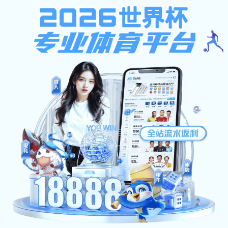
韦德体育中文官方网站 - betvictor官网入口
欢迎您访问漳州韦德体育中文官方网站 -
betvictor官网入口有限公司官网！
网站首页
关于我们