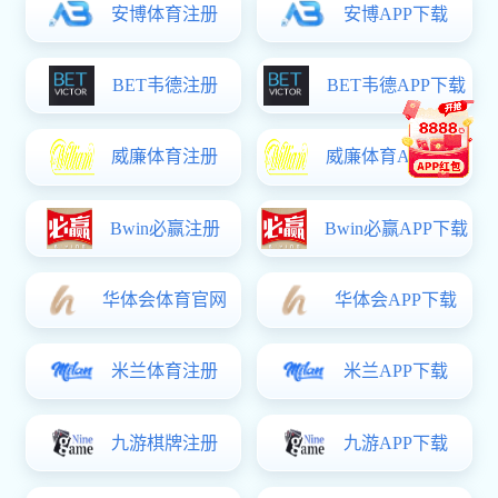
20-03-18
韦德体育中文官方网站 -
小银鱼
20-03-18
韦德体育中文官方网站 -
带鱼段
20-03-18
韦德体育中文官方网站 -