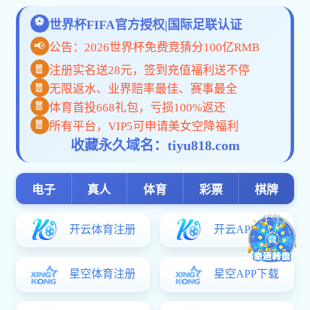
韦德体育中文官方网站 -
共
17
篇文章
betvictor官网入口:
韦德体育中文官方网站 -
墨鱼片
新闻
韦德体育中文官方网站 -
20-03-18
betvictor官网入口:
产品
ꄶ
韦德体育中文官方网站 -
小章鱼