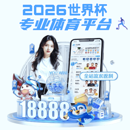
韦德体育中文官方网站 - betvictor官网入口
欢迎您访问漳州韦德体育中文官方网站 -
betvictor官网入口有限公司官网！
网站首页
关于我们