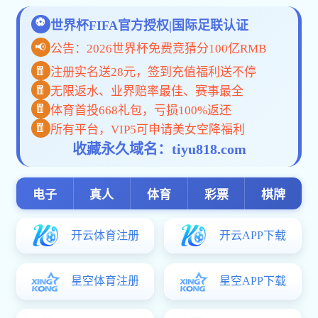
网站首页
ꄲ
产品
ꄲ
罐头韦德世界杯（中国）
ꄲ
佛跳墙
韦德体育中文官方